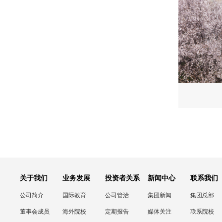
关于我们
业务发展
投资者关系
新闻中心
联系我们
公司简介
国际教育
公司管治
集团新闻
集团总部
董事会成员
海外院校
定期报告
媒体关注
联系院校