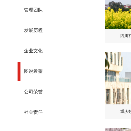
管理团队
发展历程
四川
企业文化
图说希望
公司荣誉
重庆
社会责任