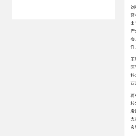
刘
晋
出
产
委
件
王
医
科
西
蒋
校
发
支
贡