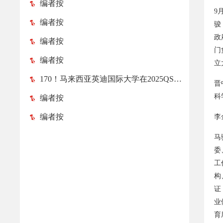
编者按
9
编者按
骏
政
编者按
门
编者按
立
170！马来西亚英迪国际大学在2025QS亚洲大学排名榜中跃升52位！
晋
科
编者按
编者按
李
马
委
工
构
证
业
育