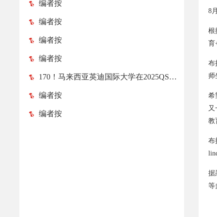
编者按
8
编者按
根
编者按
育
编者按
布
师
170！马来西亚英迪国际大学在2025QS亚洲大学排名榜中跃升52位！
编者按
希
又
编者按
教
布
lin
据
等