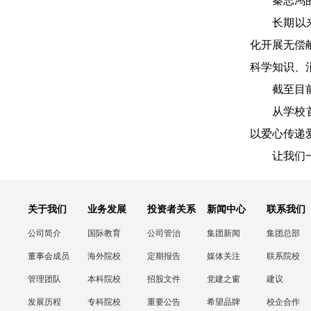
长期以
化开展无偿
科学知识、
截至目
从学校
以爱心传递
让我们
关于我们
业务发展
投资者关系
新闻中心
联系我们
公司简介
国际教育
公司管治
集团新闻
集团总部
董事会成员
海外院校
定期报告
媒体关注
联系院校
管理团队
本科院校
招股文件
党建之窗
建议
发展历程
专科院校
重要公告
希望品牌
校企合作