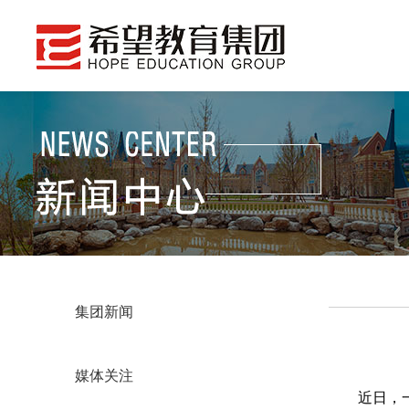
集团新闻
媒体关注
近日，