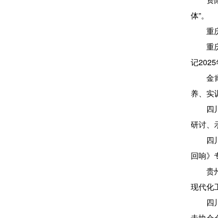
体”。
重
重
记202
金
养、实
四
研讨、
四
回响》
贵
现代化
四
击协会