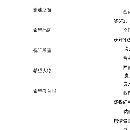
党建之窗
西
奖6项
全
希望品牌
获评“优
贵
视听希望
晋
西
希望人物
贵
贵
希望教育报
西
场提问
内
舆情管
乌