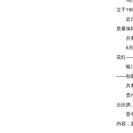
立于1
近
质量保
共
6
花红—
银
——创
共
贵
台比拼
晋
内容，