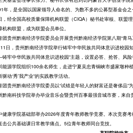
991年，是全国以国家领导人命名的、为数不多的公募型基金会之
日，经全国高校质量保障机构联盟（CIQA）秘书处审核、联盟
障机构联盟，成为联盟会员单位。
青团贵州黔南经济学院委员会开展贵州黔南经济学院第八期“青马工
月11日，贵州黔南经济学院举行铸牢中华民族共同体意识进校园知
—铸牢中华民族共同体意识进校园”主题，设置必答、抢答、风险
川能源学院组织100余名师生，走进宁夏吴忠青铜峡市盛家墩种
新驱动‘秀’我产业”的实践教学活动。
青团贵州黔南经济学院委员以“试错是年轻人的财富还是奢侈品”为
州黔南科技学院举办毕业音乐会暨贵州百事最强音城市赛，来自贵
。
中健康学院基础部举办2026年度青年教师教学竞赛。本次竞赛
直击公共基础课日常教学痛点。5位青年教师同台竞技。
高职院校动态