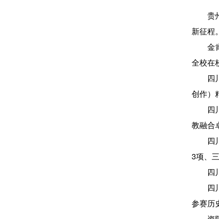
贵
新征程
金
全校在
四
创作）
四
教融合
四
3项、
四
四
参赛历
资