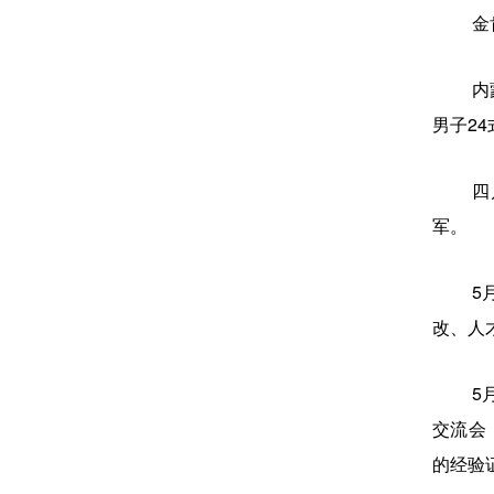
金
内
男子2
四
军。
5
改、人
5
交流会
的经验