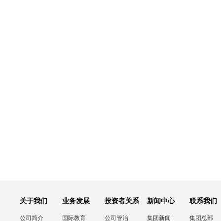
关于我们
业务发展
投资者关系
新闻中心
联系我们
公司简介
国际教育
公司管治
集团新闻
集团总部