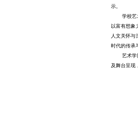
示。
学校艺
以富有想象
人文关怀与
时代的传承
艺术学
及舞台呈现