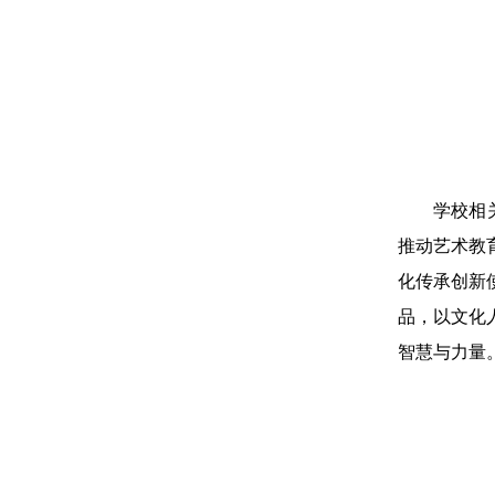
学校相
推动艺术教
化传承创新
品，以文化
智慧与力量