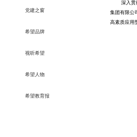
深入贯
党建之窗
集团有限公
高素质应用
希望品牌
视听希望
希望人物
希望教育报