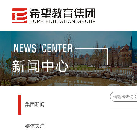
集团新闻
媒体关注