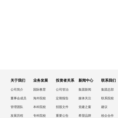
关于我们
业务发展
投资者关系
新闻中心
联系我们
公司简介
国际教育
公司管治
集团新闻
集团总部
董事会成员
海外院校
定期报告
媒体关注
联系院校
管理团队
本科院校
招股文件
党建之窗
建议
发展历程
专科院校
重要公告
希望品牌
校企合作