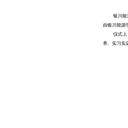
银川能
由银川能源
仪式上
养、实习实