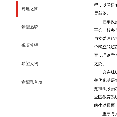
程，以党建“
党建之窗
展新路。
把牢政
希望品牌
事会、校办
与党委理论
视听希望
个确立” 
育，理论学
之舵。
希望人物
夯实组
整优化基层党
希望教育报
党组织政治功
全区教育系
的生动局面
坚守育