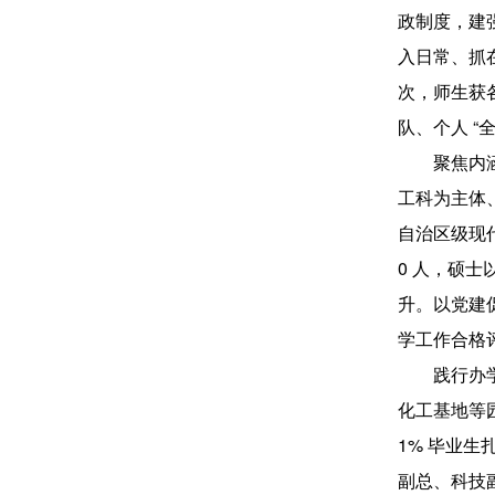
政制度，建
入日常、抓
次，师生获各
队、个人 
聚焦内
工科为主体
自治区级现
0 人，硕士
升。以党建
学工作合格
践行办
化工基地等园
1% 毕业
副总、科技