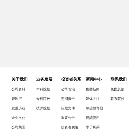
关于我们
业务发展
投资者关系
新闻中心
联系我们
公司资料
本科院校
公司管治
集团新闻
集团总部
管理层
专科院校
定期报告
媒体关注
联系院校
发展历程
技师院校
招股文件
希望教育报
企业文化
重要公告
视频资料
公司荣誉
投资者联络
学子风采