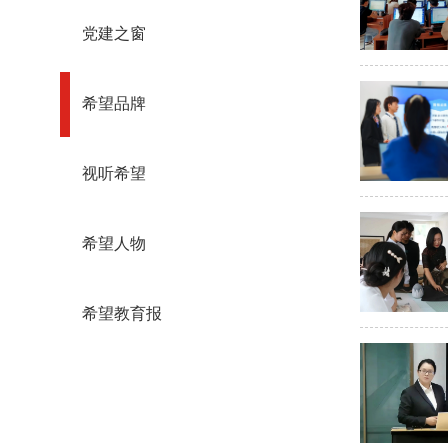
党建之窗
希望品牌
视听希望
希望人物
希望教育报