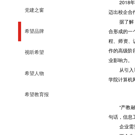
201
党建之窗
迈出校企合作
据了解，
合形成的一
希望品牌
程、师资、
作的高级阶
视听希望
业影响力。
从引入
希望人物
学院计算机
希望教育报
“产教
句话，信息
企业需