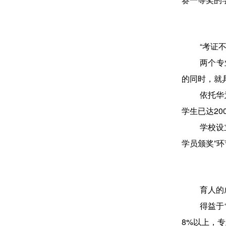
“考证
两个专
的同时，就
依托华
学生已达20
学校设
学员颁奖”
育人的
得益于
8%以上，