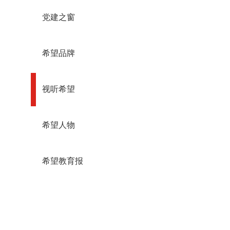
党建之窗
希望品牌
视听希望
希望人物
希望教育报