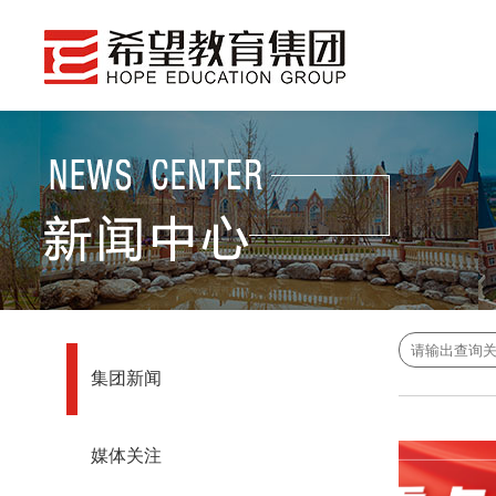
集团新闻
媒体关注